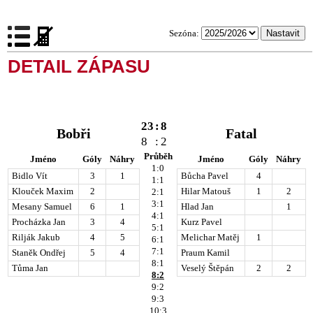
Sezóna:
DETAIL ZÁPASU
23
:
8
Bobři
Fatal
8
:
2
Průběh
Jméno
Góly
Náhry
Jméno
Góly
Náhry
1:0
Bidlo Vít
3
1
Bůcha Pavel
4
1:1
Klouček Maxim
2
Hilar Matouš
1
2
2:1
3:1
Mesany Samuel
6
1
Hlad Jan
1
4:1
Procházka Jan
3
4
Kurz Pavel
5:1
Rilják Jakub
4
5
Melichar Matěj
1
6:1
7:1
Staněk Ondřej
5
4
Praum Kamil
8:1
Tůma Jan
Veselý Štěpán
2
2
8:2
9:2
9:3
10:3