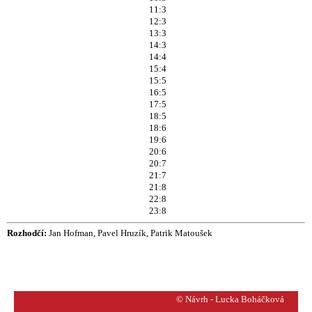
11:3
12:3
13:3
14:3
14:4
15:4
15:5
16:5
17:5
18:5
18:6
19:6
20:6
20:7
21:7
21:8
22:8
23:8
Rozhodčí:
Jan Hofman, Pavel Hruzík, Patrik Matoušek
© Návrh - Lucka Boháčková