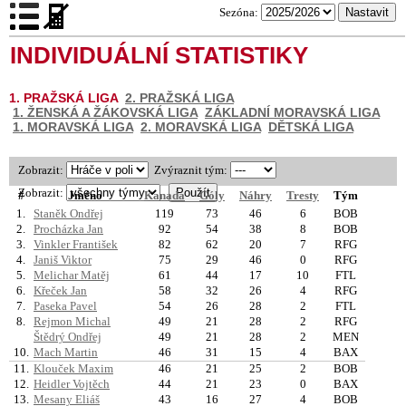
Sezóna:
INDIVIDUÁLNÍ STATISTIKY
1. PRAŽSKÁ LIGA
2. PRAŽSKÁ LIGA
1. ŽENSKÁ A ŽÁKOVSKÁ LIGA
ZÁKLADNÍ MORAVSKÁ LIGA
1. MORAVSKÁ LIGA
2. MORAVSKÁ LIGA
DĚTSKÁ LIGA
Zobrazit:
Zvýraznit tým:
Zobrazit:
#
Jméno
Kanada
Góly
Náhry
Tresty
Tým
1.
Staněk Ondřej
119
73
46
6
BOB
2.
Procházka Jan
92
54
38
8
BOB
3.
Vinkler František
82
62
20
7
RFG
4.
Janiš Viktor
75
29
46
0
RFG
5.
Melichar Matěj
61
44
17
10
FTL
6.
Křeček Jan
58
32
26
4
RFG
7.
Paseka Pavel
54
26
28
2
FTL
8.
Rejmon Michal
49
21
28
2
RFG
Štědrý Ondřej
49
21
28
2
MEN
10.
Mach Martin
46
31
15
4
BAX
11.
Klouček Maxim
46
21
25
2
BOB
12.
Heidler Vojtěch
44
21
23
0
BAX
13.
Mesany Eliáš
43
16
27
4
BOB