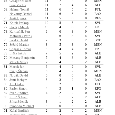
66.
Greagorini Sam
11
7
4
0
MEN
Srna Václav
11
7
4
6
ALB
68.
Hahner Tomáš
11
6
5
2
FTL
Novotný Daniel
11
6
5
0
BAX
70.
Janiš Hynek
11
5
6
0
RFG
71.
Kotek Prokop
10
5
5
4
SVL
72.
Sladký Marek
10
4
6
2
ENI
73.
Kormaňák Petr
9
6
3
0
MEN
Matoušek Patrik
9
6
3
4
SVL
75.
Farský David
9
3
6
2
BOB
76.
Štědrý Marián
8
5
3
0
MEN
77.
Cagášek Tomáš
8
4
4
0
ENI
78.
Líška Jakub
7
5
2
0
ALB
79.
Mesany Benjamin
7
4
3
0
ALB
Vlášek Matěj
7
4
3
2
ALB
81.
Macek Jan
6
4
2
0
SVL
Svatý Štěpán
6
4
2
0
MEN
83.
Novák David
6
0
6
0
ALB
84.
Janů Jáchym
5
3
2
0
BAX
85.
Job Otakar
5
2
3
0
FTL
86.
Pasler Šimon
4
3
1
0
RFG
87.
Šváb Jindřich
4
2
2
0
SVL
88.
Kulič Štěpán
3
1
2
2
ALB
Zíma Zdeněk
3
1
2
2
ALB
90.
Svoboda Michael
3
0
3
0
ALB
91.
Kalaš Jindřich
2
2
0
2
MEN
Vykouková Barbora
2
2
0
0
ENI