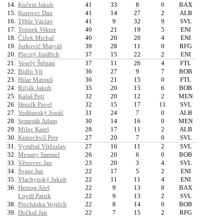
14.
Kučera Jakub
41
33
8
0
BAX
15.
Kurovec Dan
41
14
27
2
ALB
16.
Těhle Václav
41
9
32
9
SVL
17.
Terinek Viktor
40
21
19
5
ENI
18.
Čížek Michal
40
20
20
4
ENI
19.
Jurkovič Matyáš
39
28
11
0
RFG
20.
Plecitý Jindřich
37
15
22
2
ENI
21.
Veselý Štěpán
37
11
26
4
FTL
22.
Bidlo Vít
36
27
9
7
BOB
23.
Hilar Matouš
36
21
15
0
FTL
24.
Rilják Jakub
35
20
15
6
BOB
25.
Kalaš Petr
32
20
12
2
MEN
26.
Hruzík Pavel
32
15
17
11
SVL
27.
Vodňanský Jonáš
31
24
7
0
ALB
28.
Semerák Adam
30
14
16
0
MEN
29.
Milec Karel
28
17
11
2
ALB
30.
Kratochvíl Petr
27
20
7
0
SVL
31.
Vymětal Vítězslav
27
16
11
2
SVL
32.
Mesany Samuel
26
20
6
0
BOB
33.
Větrovec Jan
23
20
3
4
SVL
34.
Švagr Jan
22
17
5
2
ENI
35.
Vlachynský Jakub
22
11
11
4
ENI
36.
Herzog Aleš
22
9
13
8
BAX
Loydl Patrik
22
9
13
2
SVL
38.
Procházka Vojtěch
22
8
14
0
BOB
39.
Dočkal Jan
22
7
15
2
RFG