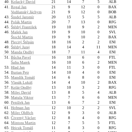
40.
Košacký David
21
14
7
5
ALB
41.
Regal Jan
21
9
12
0
BAX
Vodňanský Jáchym
21
9
12
0
BOB
43.
Šindel Jaromír
20
15
5
5
ALB
44.
Polák Martin
20
7
13
0
RFG
45.
Štědrý František
19
10
9
2
MEN
46.
Mašek Jan
19
9
10
0
SVL
Štochl Martin
19
9
10
2
BAX
48.
Plecitý Štěpán
18
16
2
2
ENI
49.
Štědrý Juraj
18
14
4
11
MEN
50.
Manda Ondřej
18
7
11
4
ENI
51.
Bůcha Pavel
16
10
6
0
FTL
Šafra Marek
16
10
6
2
MEN
53.
Hlad Jan
14
11
3
0
FTL
54.
Burian Petr
14
10
4
0
ENI
55.
Mandík Tomáš
14
6
8
0
ENI
56.
Vlasák Lukáš
14
4
10
2
BAX
57.
Kolár Ondřej
13
10
3
2
RFG
58.
Milec David
13
8
5
4
ALB
59.
Matula Viktor
13
7
6
6
MEN
60.
Penížek Jan
13
6
7
2
ENI
61.
Hofman Jan
12
10
2
2
SVL
62.
Milec Oldřich
12
9
3
0
ALB
63.
Čiverný Václav
12
8
4
0
RFG
64.
Mintora Martin
12
7
5
5
FTL
65.
Hricuk Tomáš
11
8
3
0
RFG