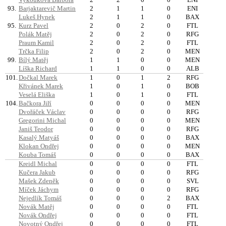
93.
Barjaktarevič Martin
2
1
1
0
ENI
Lukeš Hynek
2
1
1
0
BAX
95.
Kurz Pavel
2
0
2
0
FTL
Polák Matěj
2
0
2
0
RFG
Praum Kamil
2
0
2
0
FTL
Trčka Filip
2
0
2
0
MEN
99.
Bílý Matěj
1
1
0
0
MEN
Líška Richard
1
1
0
0
ALB
101.
Dočkal Marek
1
0
1
2
RFG
Křivánek Marek
1
0
1
0
BOB
Veselá Eliška
1
0
1
0
FTL
104.
Bačkora Jiří
0
0
0
0
MEN
Dvořáček Václav
0
0
0
0
RFG
Gregorini Michal
0
0
0
0
MEN
Janiš Teodor
0
0
0
0
RFG
Kasalý Matyáš
0
0
0
0
BAX
Klokan Ondřej
0
0
0
0
MEN
Kouba Tomáš
0
0
0
0
BAX
Kreidl Michal
0
0
0
0
FTL
Kučera Jakub
0
0
0
0
RFG
Mašek Zdeněk
0
0
0
0
SVL
Míček Jáchym
0
0
0
0
RFG
Nejedlík Tomáš
0
0
0
2
BAX
Novák Matěj
0
0
0
0
FTL
Novák Ondřej
0
0
0
0
FTL
Novotný Ondřej
0
0
0
0
FTL