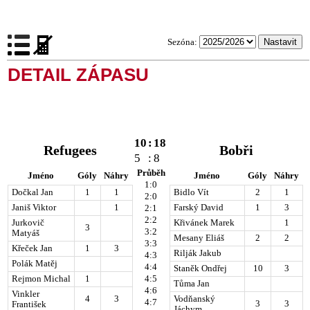
Sezóna:
DETAIL ZÁPASU
10
:
18
Refugees
Bobři
5
:
8
Průběh
Jméno
Góly
Náhry
Jméno
Góly
Náhry
1:0
Dočkal Jan
1
1
Bidlo Vít
2
1
2:0
Janiš Viktor
1
Farský David
1
3
2:1
2:2
Jurkovič
Křivánek Marek
1
3
3:2
Matyáš
Mesany Eliáš
2
2
3:3
Křeček Jan
1
3
Rilják Jakub
4:3
Polák Matěj
4:4
Staněk Ondřej
10
3
Rejmon Michal
1
4:5
Tůma Jan
4:6
Vinkler
4
3
Vodňanský
4:7
3
3
František
Jáchym