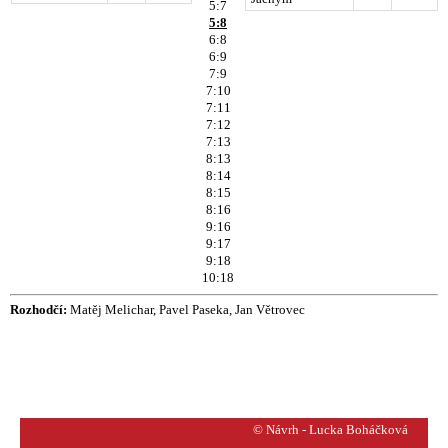
5:7
5:8
6:8
6:9
7:9
7:10
7:11
7:12
7:13
8:13
8:14
8:15
8:16
9:16
9:17
9:18
10:18
Rozhodčí:
Matěj Melichar, Pavel Paseka, Jan Větrovec
© Návrh - Lucka Boháčková