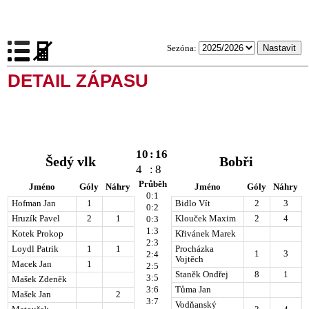
Sezóna:
DETAIL ZÁPASU
10
:
16
Šedý vlk
Bobři
4
:
8
Průběh
Jméno
Góly
Náhry
Jméno
Góly
Náhry
0:1
Hofman Jan
1
Bidlo Vít
2
3
0:2
Hruzík Pavel
2
1
Klouček Maxim
2
4
0:3
1:3
Kotek Prokop
Křivánek Marek
2:3
Loydl Patrik
1
1
Procházka
1
3
2:4
Vojtěch
Macek Jan
1
2:5
Staněk Ondřej
8
1
3:5
Mašek Zdeněk
3:6
Tůma Jan
Mašek Jan
2
3:7
Vodňanský