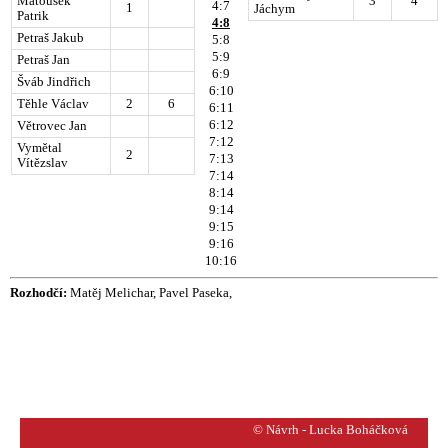
Matoušek
3
4
4:7
1
Jáchym
Patrik
4:8
Petraš Jakub
5:8
5:9
Petraš Jan
6:9
Šváb Jindřich
6:10
Těhle Václav
2
6
6:11
6:12
Větrovec Jan
7:12
Vymětal
2
7:13
Vítězslav
7:14
8:14
9:14
9:15
9:16
10:16
Rozhodčí:
Matěj Melichar, Pavel Paseka,
© Návrh - Lucka Boháčková