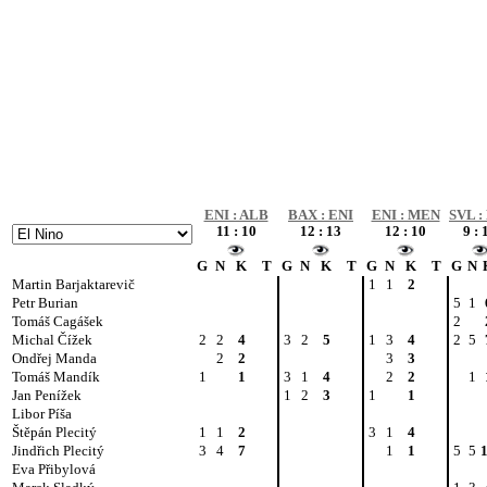
ENI : ALB
BAX : ENI
ENI : MEN
SVL :
11 : 10
12 : 13
12 : 10
9 : 
G
N
K
T
G
N
K
T
G
N
K
T
G
N
Martin Barjaktarevič
1
1
2
Petr Burian
5
1
Tomáš Cagášek
2
Michal Čížek
2
2
4
3
2
5
1
3
4
2
5
Ondřej Manda
2
2
3
3
Tomáš Mandík
1
1
3
1
4
2
2
1
Jan Penížek
1
2
3
1
1
Libor Píša
Štěpán Plecitý
1
1
2
3
1
4
Jindřich Plecitý
3
4
7
1
1
5
5
Eva Přibylová