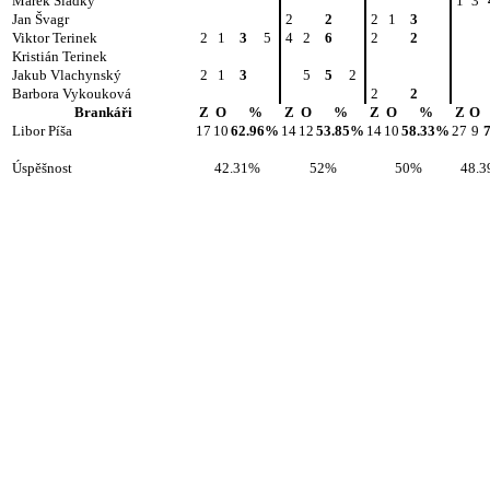
Marek Sladký
1
3
Jan Švagr
2
2
2
1
3
Viktor Terinek
2
1
3
5
4
2
6
2
2
Kristián Terinek
Jakub Vlachynský
2
1
3
5
5
2
Barbora Vykouková
2
2
Brankáři
Z
O
%
Z
O
%
Z
O
%
Z
O
Libor Píša
17
10
62.96%
14
12
53.85%
14
10
58.33%
27
9
Úspěšnost
42.31%
52%
50%
48.