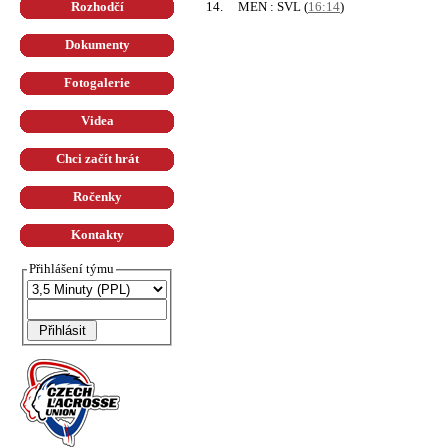
14.
MEN : SVL
(
16:14
)
Rozhodčí
Dokumenty
Fotogalerie
Videa
Chci začít hrát
Ročenky
Kontakty
Přihlášení týmu