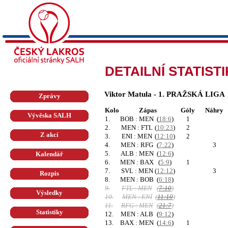
DETAILNÍ STATIST
Viktor Matula - 1. PRAŽSKÁ LIGA
Zprávy
Kolo
Zápas
Góly
Náhry
Vývěska SALH
1.
BOB : MEN
(
18:6
)
1
2.
MEN : FTL
(
10:23
)
2
Z akcí
3.
ENI : MEN
(
12:10
)
2
4.
MEN : RFG
(
7:22
)
3
5.
ALB : MEN
(
12:6
)
Kalendář
6.
MEN : BAX
(
5:9
)
1
7.
SVL : MEN
(
12:12
)
3
Rozpis
8.
MEN : BOB
(
6:18
)
9.
FTL : MEN
(
7:10
)
Výsledky
10.
MEN : ENI
(
11:10
)
11.
RFG : MEN
(
21:7
)
Statistiky
12.
MEN : ALB
(
9:12
)
13.
BAX : MEN
(
14:6
)
1