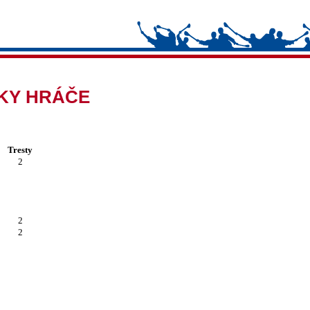
IKY HRÁČE
Tresty
2
2
2