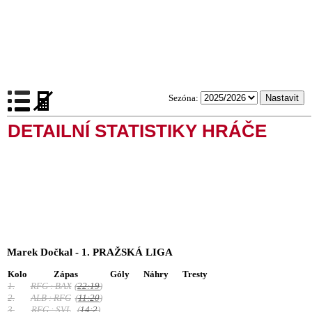
Sezóna:
DETAILNÍ STATISTIKY HRÁČE
Marek Dočkal - 1. PRAŽSKÁ LIGA
Kolo
Zápas
Góly
Náhry
Tresty
1.
RFG : BAX
(
22:19
)
2.
ALB : RFG
(
11:20
)
3.
RFG : SVL
(
14:2
)