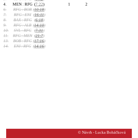
4.
MEN : RFG
(
7:22
)
1
2
6.
RFG : BOB
(
10:18
)
7.
RFG : ENI
(
16:11
)
8.
BAX : RFG
(
6:18
)
9.
RFG : ALB
(
14:10
)
10.
SVL : RFG
(
7:31
)
11.
RFG : MEN
(
21:7
)
13.
BOB : RFG
(
17:16
)
14.
ENI : RFG
(
14:16
)
© Návrh - Lucka Boháčková