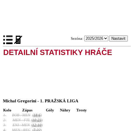
Sezóna:
DETAILNÍ STATISTIKY HRÁČE
Michal Gregorini - 1. PRAŽSKÁ LIGA
Kolo
Zápas
Góly
Náhry
Tresty
1.
BOB : MEN
(
18:6
)
2.
MEN : FTL
(
10:23
)
3.
ENI : MEN
(
12:10
)
4.
MEN : RFG
(
7:22
)