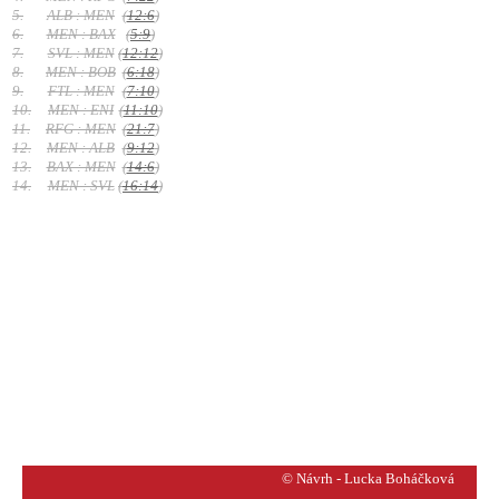
5.
ALB : MEN
(
12:6
)
6.
MEN : BAX
(
5:9
)
7.
SVL : MEN
(
12:12
)
8.
MEN : BOB
(
6:18
)
9.
FTL : MEN
(
7:10
)
10.
MEN : ENI
(
11:10
)
11.
RFG : MEN
(
21:7
)
12.
MEN : ALB
(
9:12
)
13.
BAX : MEN
(
14:6
)
14.
MEN : SVL
(
16:14
)
© Návrh - Lucka Boháčková