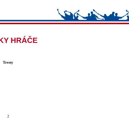
IKY HRÁČE
Tresty
2