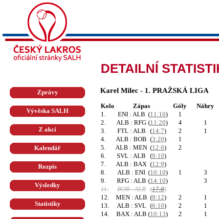
DETAILNÍ STATIST
Karel Milec - 1. PRAŽSKÁ LIGA
Zprávy
Kolo
Zápas
Góly
Náhry
Vývěska SALH
1.
ENI : ALB
(
11:10
)
1
2.
ALB : RFG
(
11:20
)
4
1
Z akcí
3.
FTL : ALB
(
14:7
)
2
1
4.
ALB : BOB
(
3:20
)
1
5.
ALB : MEN
(
12:6
)
2
Kalendář
6.
SVL : ALB
(
9:10
)
7.
ALB : BAX
(
12:9
)
Rozpis
8.
ALB : ENI
(
10:10
)
1
3
9.
RFG : ALB
(
14:10
)
3
Výsledky
11.
BOB : ALB
(
17:8
)
12.
MEN : ALB
(
9:12
)
2
1
Statistiky
13.
ALB : SVL
(
6:10
)
2
1
14.
BAX : ALB
(
10:13
)
2
1