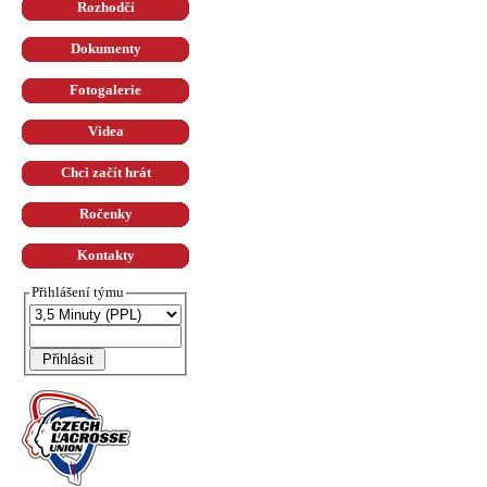
Rozhodčí
Dokumenty
Fotogalerie
Videa
Chci začít hrát
Ročenky
Kontakty
Přihlášení týmu