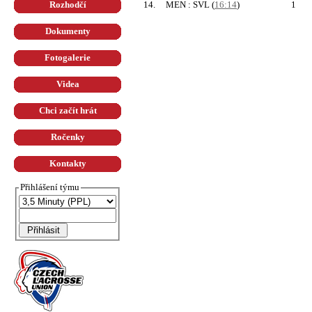
14.
MEN : SVL
(
16:14
)
1
Rozhodčí
Dokumenty
Fotogalerie
Videa
Chci začít hrát
Ročenky
Kontakty
Přihlášení týmu