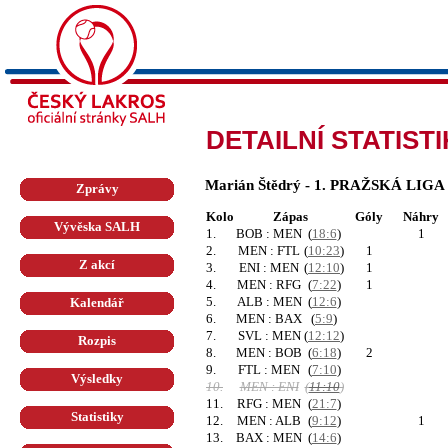
DETAILNÍ STATIST
Marián Štědrý - 1. PRAŽSKÁ LIGA
Zprávy
Kolo
Zápas
Góly
Náhry
Vývěska SALH
1.
BOB : MEN
(
18:6
)
1
2.
MEN : FTL
(
10:23
)
1
Z akcí
3.
ENI : MEN
(
12:10
)
1
4.
MEN : RFG
(
7:22
)
1
5.
ALB : MEN
(
12:6
)
Kalendář
6.
MEN : BAX
(
5:9
)
7.
SVL : MEN
(
12:12
)
Rozpis
8.
MEN : BOB
(
6:18
)
2
9.
FTL : MEN
(
7:10
)
Výsledky
10.
MEN : ENI
(
11:10
)
11.
RFG : MEN
(
21:7
)
Statistiky
12.
MEN : ALB
(
9:12
)
1
13.
BAX : MEN
(
14:6
)