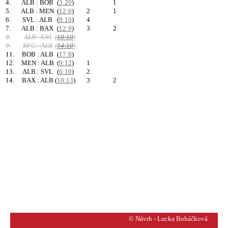
4.
ALB : BOB
(
3:20
)
1
5.
ALB : MEN
(
12:6
)
2
1
6.
SVL : ALB
(
9:10
)
4
7.
ALB : BAX
(
12:9
)
3
2
8.
ALB : ENI
(
10:10
)
9.
RFG : ALB
(
14:10
)
11.
BOB : ALB
(
17:8
)
12.
MEN : ALB
(
9:12
)
1
13.
ALB : SVL
(
6:10
)
2
14.
BAX : ALB
(
10:13
)
3
2
© Návrh - Lucka Boháčková