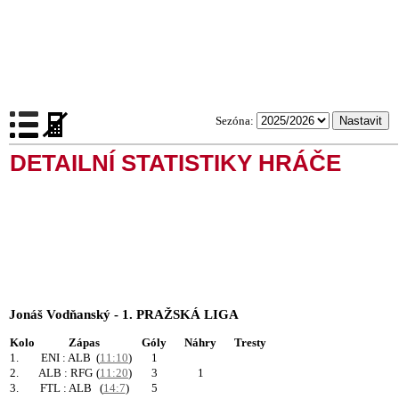
Sezóna:
DETAILNÍ STATISTIKY HRÁČE
Jonáš Vodňanský - 1. PRAŽSKÁ LIGA
Kolo
Zápas
Góly
Náhry
Tresty
1.
ENI : ALB
(
11:10
)
1
2.
ALB : RFG
(
11:20
)
3
1
3.
FTL : ALB
(
14:7
)
5