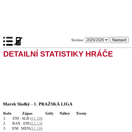
Sezóna:
DETAILNÍ STATISTIKY HRÁČE
Marek Sladký - 1. PRAŽSKÁ LIGA
Kolo
Zápas
Góly
Náhry
Tresty
1.
ENI : ALB
(
11:10
)
2.
BAX : ENI
(
12:13
)
3.
ENI : MEN
(
12:10
)