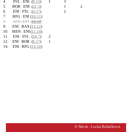
4.
SVL : ENI
(
9:15
)
1
3
5.
BOB : ENI
(
21:5
)
1
2
6.
ENI : FTL
(
4:17
)
2
7.
RFG : ENI
(
16:11
)
8.
ALB : ENI
(
10:10
)
9.
ENI : BAX
(
13:12
)
10.
MEN : ENI
(
11:10
)
11.
ENI : SVL
(
16:7
)
2
12.
ENI : BOB
(
6:17
)
1
14.
ENI : RFG
(
14:16
)
© Návrh - Lucka Boháčková